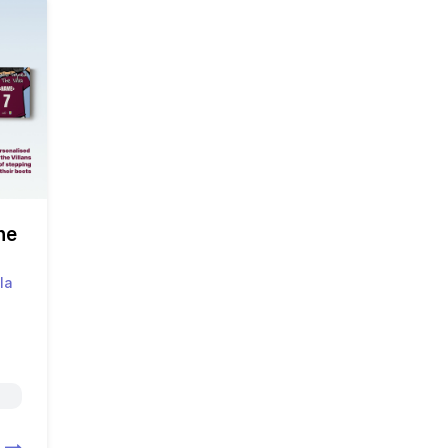
he
la