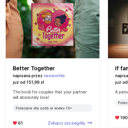
Better Together
If f
napisana przez
twoworlds
napis
już od 151,99 zł
już od
The book for couples that your partner
A pers
will absolutely love!
Polec
Polecane dla osób w wieku 13+
190
61
Zobacz szczegóły