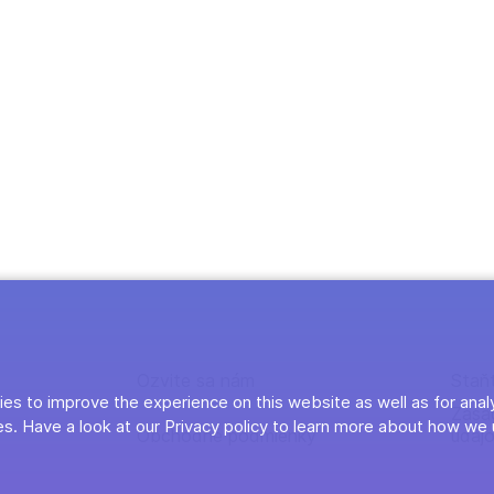
Ozvite sa nám
Staň
es to improve the experience on this website as well as for anal
Zása
s. Have a look at our Privacy policy to learn more about how we 
Obchodné podmienky
údaj