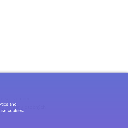
te sa tvorcom
ytics and
dy ochrany osobných
use cookies.
ov