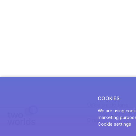
COOKIES
Údaje pre dodanie
We are using cooki
marketing purpose
O nás
Cookie settings