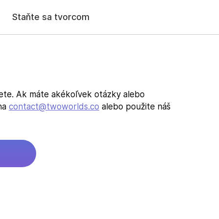
Staňte sa tvorcom
ete. Ak máte akékoľvek otázky alebo
 na
contact@twoworlds.co
alebo použite náš