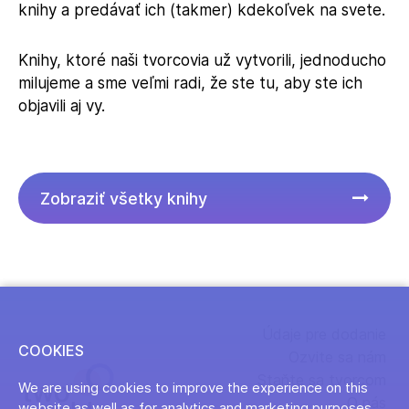
knihy a predávať ich (takmer) kdekoľvek na svete.
Knihy, ktoré naši tvorcovia už vytvorili, jednoducho
milujeme a sme veľmi radi, že ste tu, aby ste ich
objavili aj vy.
Zobraziť všetky knihy
Údaje pre dodanie
COOKIES
Ozvite sa nám
Staňte sa tvorcom
We are using cookies to improve the experience on this
O nás
website as well as for analytics and marketing purposes.