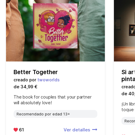
Better Together
Si a
pint
creado por
twoworlds
de 34,99 €
cread
de 40
The book for couples that your partner
will absolutely love!
¡Un li
toque 
Recomendado por edad 13+
Reco
61
Ver detalles